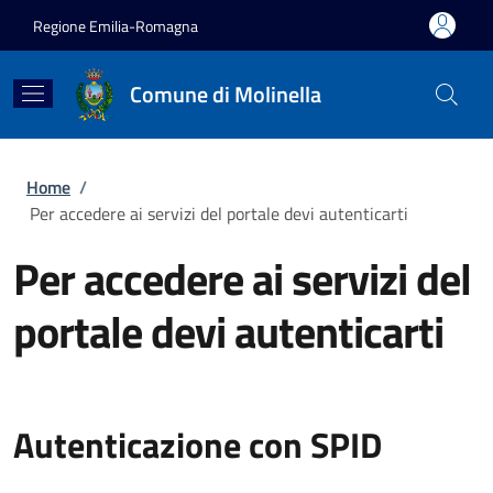
Salta al contenuto principale
Skip to footer content
Regione Emilia-Romagna
Comune di Molinella
Briciole di pane
Home
/
Per accedere ai servizi del portale devi autenticarti
Per accedere ai servizi del
portale devi autenticarti
Autenticazione con SPID