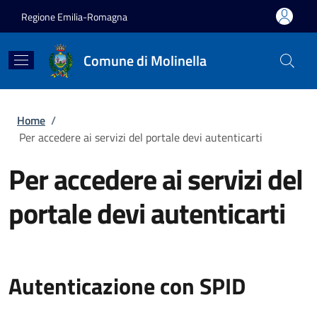
Salta al contenuto principale
Skip to footer content
Regione Emilia-Romagna
Comune di Molinella
Briciole di pane
Home
/
Per accedere ai servizi del portale devi autenticarti
Per accedere ai servizi del
portale devi autenticarti
Autenticazione con SPID