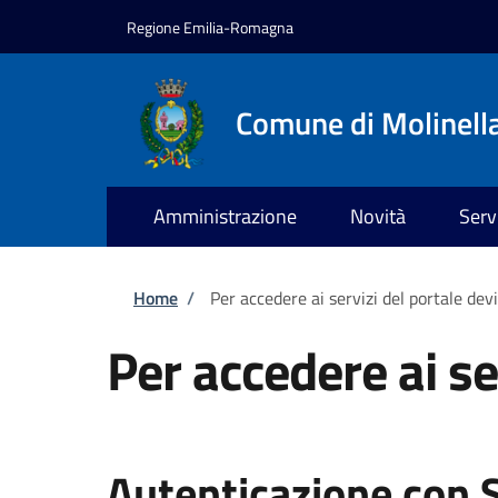
Salta al contenuto principale
Skip to footer content
Regione Emilia-Romagna
Comune di Molinell
Amministrazione
Novità
Serv
Briciole di pane
Home
/
Per accedere ai servizi del portale dev
Per accedere ai se
Autenticazione con 