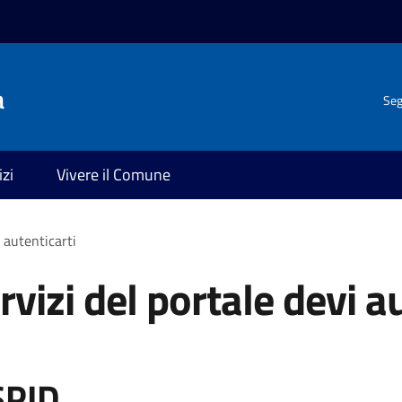
a
Seg
izi
Vivere il Comune
i autenticarti
rvizi del portale devi a
SPID