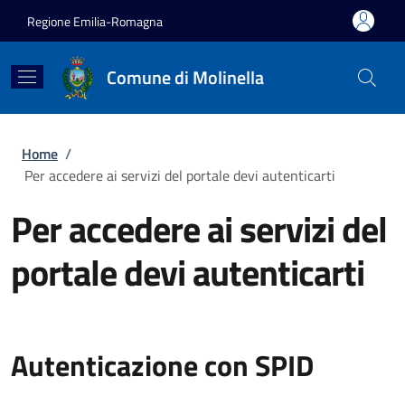
Salta al contenuto principale
Skip to footer content
Regione Emilia-Romagna
Comune di Molinella
Briciole di pane
Home
/
Per accedere ai servizi del portale devi autenticarti
Per accedere ai servizi del
portale devi autenticarti
Autenticazione con SPID