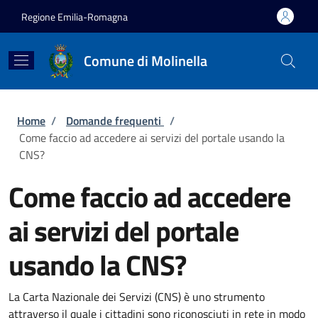
Salta al contenuto principale
Skip to footer content
Regione Emilia-Romagna
Comune di Molinella
Briciole di pane
Home
/
Domande frequenti
/
Come faccio ad accedere ai servizi del portale usando la
CNS?
Come faccio ad accedere
ai servizi del portale
usando la CNS?
La Carta Nazionale dei Servizi (CNS) è uno strumento
attraverso il quale i cittadini sono riconosciuti in rete in modo