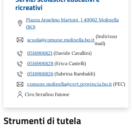
ricreativi
Piazza Anselmo Martoni, 1 40062 Molinella
(BO)
(Indirizzo
scuola@comune.molinella.bo.it
mail)
0516906821
(Davide Cavallini)
0516906828
(Erica Castelli)
0516906826
(Sabrina Rambaldi)
comune.molinella@cert.provincia.bo.it
(PEC)
Ciro Serafino
Fatone
Strumenti di tutela