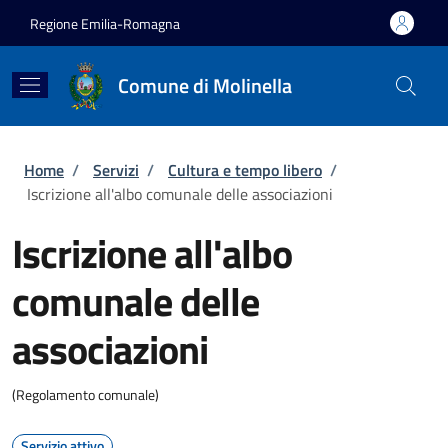
Salta al contenuto principale
Skip to footer content
Regione Emilia-Romagna
Comune di Molinella
Briciole di pane
Home
/
Servizi
/
Cultura e tempo libero
/
Iscrizione all'albo comunale delle associazioni
Iscrizione all'albo
comunale delle
associazioni
(Regolamento comunale)
Servizio attivo