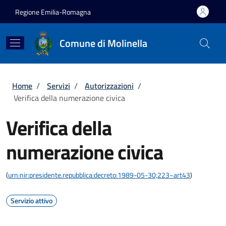
Salta al contenuto principale
Skip to footer content
Regione Emilia-Romagna
Comune di Molinella
Briciole di pane
Home
/
Servizi
/
Autorizzazioni
/
Verifica della numerazione civica
Verifica della
numerazione civica
(
urn:nir:presidente.repubblica:decreto:1989-05-30;223~art43
)
Servizio attivo