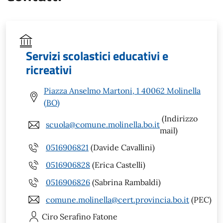
Servizi scolastici educativi e
ricreativi
Piazza Anselmo Martoni, 1 40062 Molinella
(BO)
(Indirizzo
scuola@comune.molinella.bo.it
mail)
0516906821
(Davide Cavallini)
0516906828
(Erica Castelli)
0516906826
(Sabrina Rambaldi)
comune.molinella@cert.provincia.bo.it
(PEC)
Ciro Serafino
Fatone