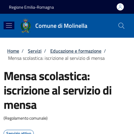
Salta al contenuto principale
Skip to footer content
Regione Emilia-Romagna
Comune di Molinella
Briciole di pane
Home
/
Servizi
/
Educazione e formazione
/
Mensa scolastica: iscrizione al servizio di mensa
Mensa scolastica:
iscrizione al servizio di
mensa
(Regolamento comunale)
Servizio attivo