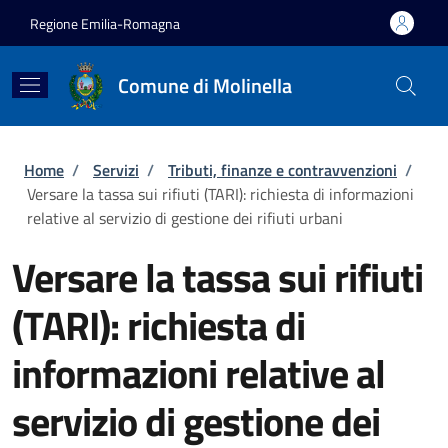
Salta al contenuto principale
Skip to footer content
Regione Emilia-Romagna
Comune di Molinella
Briciole di pane
Home
/
Servizi
/
Tributi, finanze e contravvenzioni
/
Versare la tassa sui rifiuti (TARI): richiesta di informazioni
relative al servizio di gestione dei rifiuti urbani
Versare la tassa sui rifiuti
(TARI): richiesta di
informazioni relative al
servizio di gestione dei