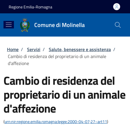
Salta al contenuto principale
Skip to footer content
Regione Emilia-Romagna
Comune di Molinella
Briciole di pane
Home
/
Servizi
/
Salute, benessere e assistenza
/
Cambio di residenza del proprietario di un animale
d'affezione
Cambio di residenza del
proprietario di un animale
d'affezione
(
urn:nir:regione.emilia.romagna:legge:2000-04-07;27~art11
)