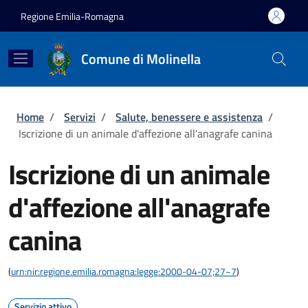
Salta al contenuto principale
Skip to footer content
Regione Emilia-Romagna
Comune di Molinella
Briciole di pane
Home
/
Servizi
/
Salute, benessere e assistenza
/
Iscrizione di un animale d'affezione all'anagrafe canina
Iscrizione di un animale
d'affezione all'anagrafe
canina
(
urn:nir:regione.emilia.romagna:legge:2000-04-07;27~7
)
Servizio attivo