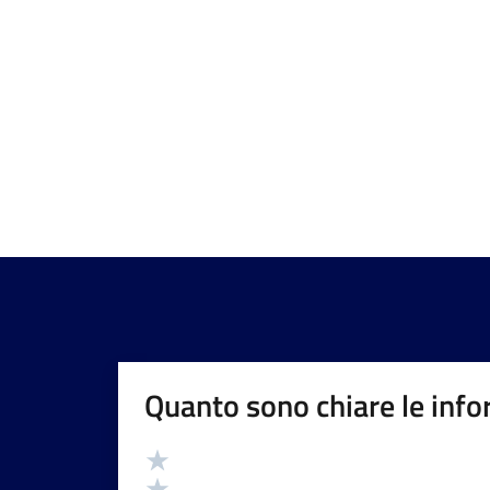
Quanto sono chiare le info
Valutazione
Valuta 5 stelle su 5
Valuta 4 stelle su 5