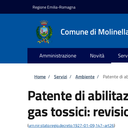
Salta al contenuto principale
Skip to footer content
Regione Emilia-Romagna
Comune di Molinell
Amministrazione
Novità
Serv
Briciole di pane
Home
/
Servizi
/
Ambiente
/
Patente di ab
Patente di abilita
gas tossici: revis
(
urn:nir:stato:regio.decreto:1927-01-09;147~art26
)