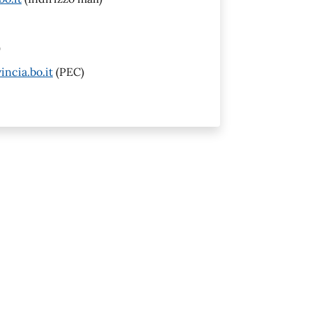
)
incia.bo.it
(PEC)