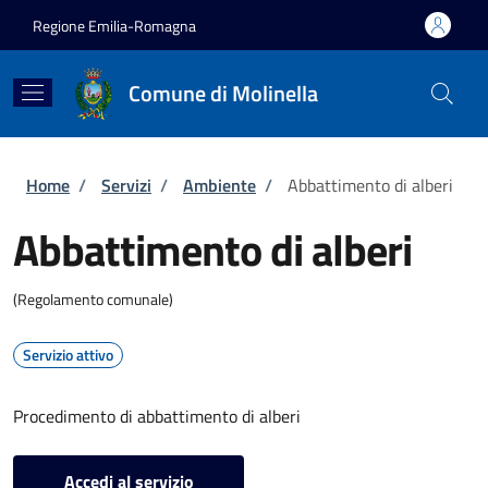
Salta al contenuto principale
Skip to footer content
Regione Emilia-Romagna
Comune di Molinella
Briciole di pane
Home
/
Servizi
/
Ambiente
/
Abbattimento di alberi
Abbattimento di alberi
(Regolamento comunale)
Servizio attivo
Procedimento di abbattimento di alberi
Accedi al servizio