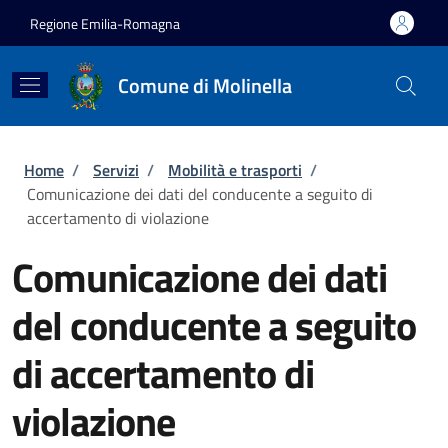
Salta al contenuto principale
Skip to footer content
Regione Emilia-Romagna
Comune di Molinella
Briciole di pane
Home
/
Servizi
/
Mobilità e trasporti
/
Comunicazione dei dati del conducente a seguito di
accertamento di violazione
Comunicazione dei dati
del conducente a seguito
di accertamento di
violazione