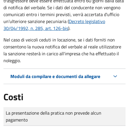
trasgressore deve essere effettuata entro 60 giorni dalla data
di notifica del verbale.
Se i dati del conducente non vengono
comunicati entro i termini previsti, verrà accertata d'ufficio
un'ulteriore sanzione pecuniaria (
Decreto legislativo
30/04/1992, n. 285, art. 126-bis
).
Nel caso di veicoli ceduti in locazione, se i dati forniti non
consentono la nuova notifica del verbale al reale utilizzatore
la sanzione resterà in carico all'impresa che ha effettuato il
noleggio.
Moduli da compilare e documenti da allegare
Costi
Tipo di pagamento
Importo
La presentazione della pratica non prevede alcun
pagamento