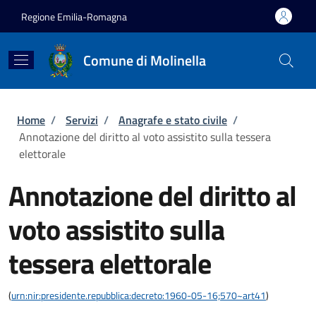
Salta al contenuto principale
Skip to footer content
Regione Emilia-Romagna
Comune di Molinella
Briciole di pane
Home
/
Servizi
/
Anagrafe e stato civile
/
Annotazione del diritto al voto assistito sulla tessera
elettorale
Annotazione del diritto al
voto assistito sulla
tessera elettorale
(
urn:nir:presidente.repubblica:decreto:1960-05-16;570~art41
)