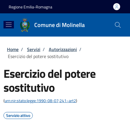
Salta al contenuto principale
Skip to footer content
Regione Emilia-Romagna
Comune di Molinella
Briciole di pane
Home
/
Servizi
/
Autorizzazioni
/
Esercizio del potere sostitutivo
Esercizio del potere
sostitutivo
(
urn:nir:stato:legge:1990-08-07;241~art2
)
Servizio attivo