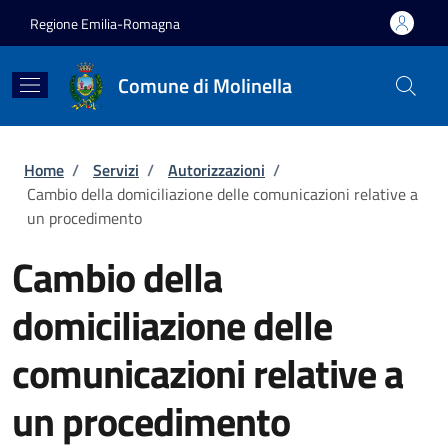
Salta al contenuto principale
Skip to footer content
Regione Emilia-Romagna
Comune di Molinella
Briciole di pane
Home
/
Servizi
/
Autorizzazioni
/
Cambio della domiciliazione delle comunicazioni relative a
un procedimento
Cambio della
domiciliazione delle
comunicazioni relative a
un procedimento