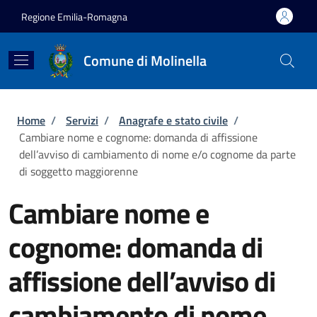
Salta al contenuto principale
Skip to footer content
Regione Emilia-Romagna
Comune di Molinella
Briciole di pane
Home
/
Servizi
/
Anagrafe e stato civile
/
Cambiare nome e cognome: domanda di affissione
dell’avviso di cambiamento di nome e/o cognome da parte
di soggetto maggiorenne
Cambiare nome e
cognome: domanda di
affissione dell’avviso di
cambiamento di nome