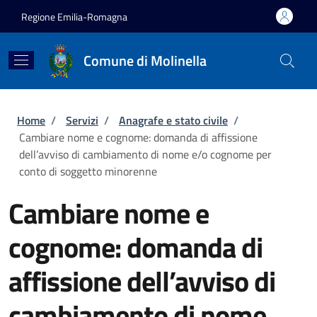
Salta al contenuto principale
Skip to footer content
Regione Emilia-Romagna
Comune di Molinella
Briciole di pane
Home
/
Servizi
/
Anagrafe e stato civile
/
Cambiare nome e cognome: domanda di affissione
dell’avviso di cambiamento di nome e/o cognome per
conto di soggetto minorenne
Cambiare nome e
cognome: domanda di
affissione dell’avviso di
cambiamento di nome