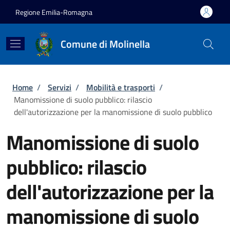
Salta al contenuto principale
Skip to footer content
Regione Emilia-Romagna
Comune di Molinella
Briciole di pane
Home
/
Servizi
/
Mobilità e trasporti
/
Manomissione di suolo pubblico: rilascio
dell'autorizzazione per la manomissione di suolo pubblico
Manomissione di suolo
pubblico: rilascio
dell'autorizzazione per la
manomissione di suolo