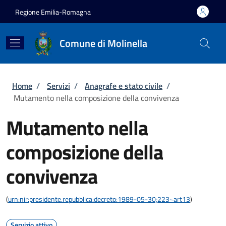
Salta al contenuto principale
Skip to footer content
Regione Emilia-Romagna
Comune di Molinella
Briciole di pane
Home
/
Servizi
/
Anagrafe e stato civile
/
Mutamento nella composizione della convivenza
Mutamento nella
composizione della
convivenza
(
urn:nir:presidente.repubblica:decreto:1989-05-30;223~art13
)
Servizio attivo