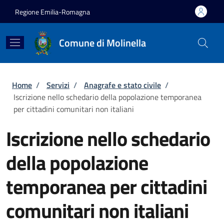
Salta al contenuto principale
Skip to footer content
Regione Emilia-Romagna
Comune di Molinella
Briciole di pane
Home
/
Servizi
/
Anagrafe e stato civile
/
Iscrizione nello schedario della popolazione temporanea
per cittadini comunitari non italiani
Iscrizione nello schedario
della popolazione
temporanea per cittadini
comunitari non italiani