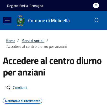
Salta al contenuto principale
Skip to footer content
Regione Emilia-Romagna
Comune di Molinella
Briciole di pane
Home
/
Servizi sociali
/
Accedere al centro diurno per anziani
Accedere al centro diurno
per anziani
Condividi
Normativa di riferimento