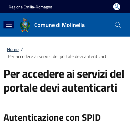
Salta al contenuto principale
Skip to footer content
Regione Emilia-Romagna
Comune di Molinella
Briciole di pane
Home
/
Per accedere ai servizi del portale devi autenticarti
Per accedere ai servizi del
portale devi autenticarti
Autenticazione con SPID