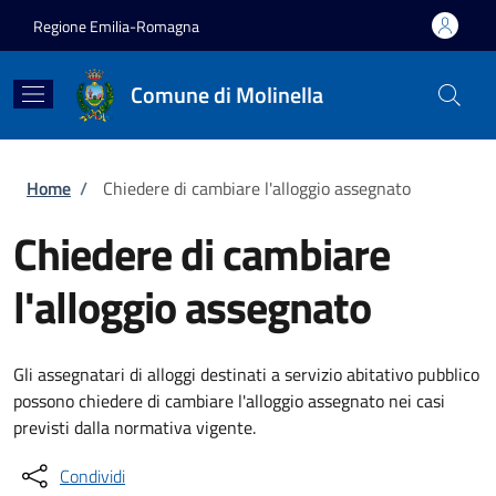
Salta al contenuto principale
Skip to footer content
Regione Emilia-Romagna
Comune di Molinella
Briciole di pane
Home
/
Chiedere di cambiare l'alloggio assegnato
Chiedere di cambiare
l'alloggio assegnato
Gli assegnatari di alloggi destinati a servizio abitativo pubblico
possono chiedere di cambiare l'alloggio assegnato nei casi
previsti dalla normativa vigente.
Condividi