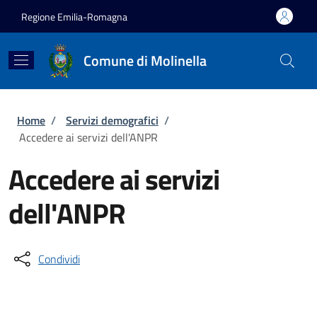
Salta al contenuto principale
Skip to footer content
Regione Emilia-Romagna
Comune di Molinella
Briciole di pane
Home
/
Servizi demografici
/
Accedere ai servizi dell'ANPR
Accedere ai servizi
dell'ANPR
Condividi