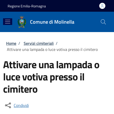
Salta al contenuto principale
Skip to footer content
Regione Emilia-Romagna
Comune di Molinella
Briciole di pane
Home
/
Servizi cimiteriali
/
Attivare una lampada o luce votiva presso il cimitero
Attivare una lampada o
luce votiva presso il
cimitero
Condividi