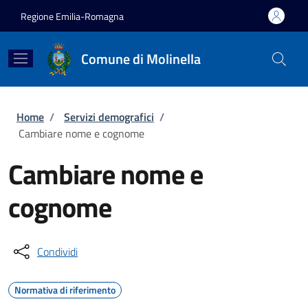
Salta al contenuto principale
Skip to footer content
Regione Emilia-Romagna
Comune di Molinella
Briciole di pane
Home
/
Servizi demografici
/
Cambiare nome e cognome
Cambiare nome e
cognome
Condividi
Normativa di riferimento