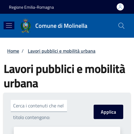
Salta al contenuto principale
Skip to footer content
Regione Emilia-Romagna
Comune di Molinella
Briciole di pane
Home
/
Lavori pubblici e mobilità urbana
Lavori pubblici e mobilità
urbana
Cerca i contenuti che nel
titolo contengono: