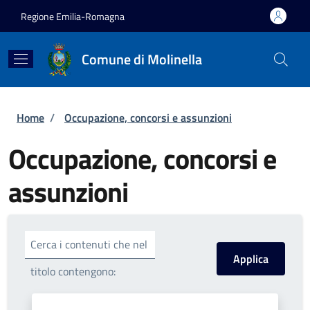
Salta al contenuto principale
Skip to footer content
Regione Emilia-Romagna
Comune di Molinella
Briciole di pane
Home
/
Occupazione, concorsi e assunzioni
Occupazione, concorsi e
assunzioni
Cerca i contenuti che nel
titolo contengono: