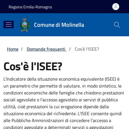
Salta al contenuto principale
Skip to footer content
Regione Emilia-Romagna
Comune di Molinella
Briciole di pane
Home
/
Domande frequenti
/
Cos'è l'ISEE?
Cos'è l'ISEE?
L'Indicatore della situazione economica equivalente (ISEE) è
un parametro che permette di valutare, in modo sintetico, le
condizioni economiche delle famiglie che chiedono prestazioni
sociali agevolate o l’accesso agevolato ai servizi di pubblica
utilità, cioè prestazioni la cui erogazione dipende dalla
situazione economica del richiedente. L’ISEE consente quindi
alle Pubbliche Amministrazioni di concedere l’accesso a
condizioni agevolate a determinati servizi o agevolazioni