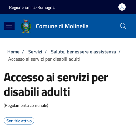
Salta al contenuto principale
Skip to footer content
Regione Emilia-Romagna
Comune di Molinella
Briciole di pane
Home
/
Servizi
/
Salute, benessere e assistenza
/
Accesso ai servizi per disabili adulti
Accesso ai servizi per
disabili adulti
(Regolamento comunale)
Servizio attivo