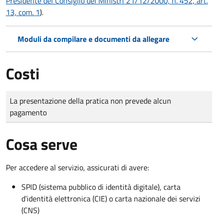
Presidente del Consiglio dei Ministri 21/12/2000, n. 452, art.
13, com. 1
).
Moduli da compilare e documenti da allegare
Costi
Tipo di pagamento
Importo
La presentazione della pratica non prevede alcun
pagamento
Cosa serve
Per accedere al servizio, assicurati di avere:
SPID (sistema pubblico di identità digitale), carta
d’identità elettronica (CIE) o carta nazionale dei servizi
(CNS)