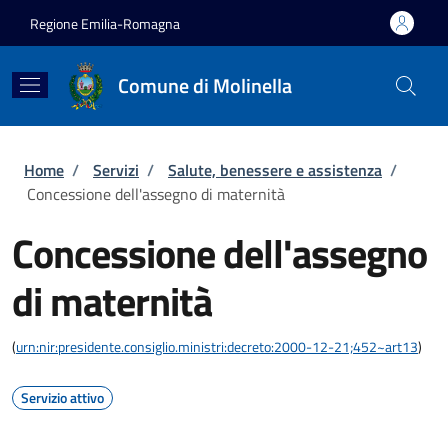
Salta al contenuto principale
Skip to footer content
Regione Emilia-Romagna
Comune di Molinella
Briciole di pane
Home
/
Servizi
/
Salute, benessere e assistenza
/
Concessione dell'assegno di maternità
Concessione dell'assegno
di maternità
(
urn:nir:presidente.consiglio.ministri:decreto:2000-12-21;452~art13
)
Servizio attivo