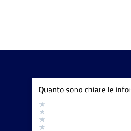
Quanto sono chiare le info
Valutazione
Valuta 5 stelle su 5
Valuta 4 stelle su 5
Valuta 3 stelle su 5
Valuta 2 stelle su 5