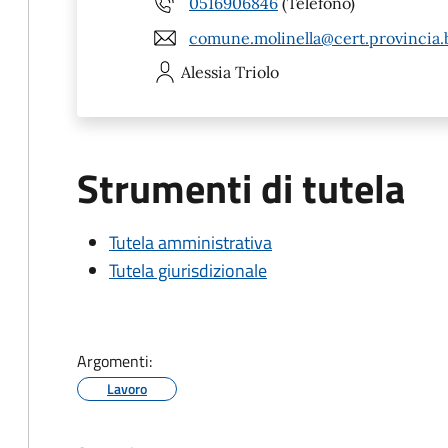
0516906846
(Telefono)
comune.molinella@cert.provincia.b
Alessia
Triolo
Strumenti di tutela
Tutela amministrativa
Tutela giurisdizionale
Argomenti:
Lavoro