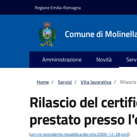
Salta al contenuto principale
Skip to footer content
Regione Emilia-Romagna
Comune di Molinell
Amministrazione
Novità
Serv
Briciole di pane
Home
/
Servizi
/
Vita lavorativa
/
Rilascio
Rilascio del certif
prestato presso l
(
urn:nir:presidente.repubblica:decreto:2000-12-28;445
)