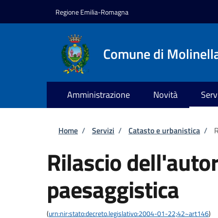
Salta al contenuto principale
Skip to footer content
Regione Emilia-Romagna
Comune di Molinell
Amministrazione
Novità
Serv
Briciole di pane
Home
/
Servizi
/
Catasto e urbanistica
/
R
Rilascio dell'auto
paesaggistica
(
urn:nir:stato:decreto.legislativo:2004-01-22;42~art146
)