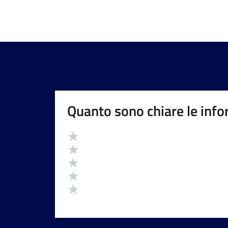
Quanto sono chiare le info
Valutazione
Valuta 5 stelle su 5
Valuta 4 stelle su 5
Valuta 3 stelle su 5
Valuta 2 stelle su 5
Valuta 1 stelle su 5