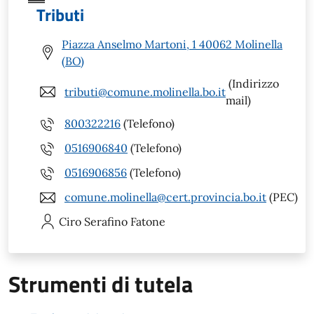
Tributi
Piazza Anselmo Martoni, 1 40062 Molinella
(BO)
(Indirizzo
tributi@comune.molinella.bo.it
mail)
800322216
(Telefono)
0516906840
(Telefono)
0516906856
(Telefono)
comune.molinella@cert.provincia.bo.it
(PEC)
Ciro Serafino
Fatone
Strumenti di tutela