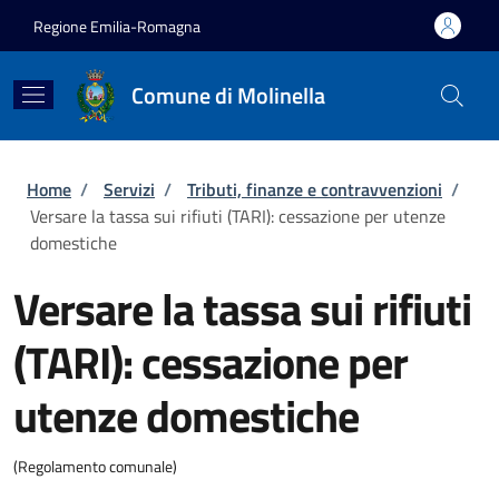
Salta al contenuto principale
Skip to footer content
Regione Emilia-Romagna
Comune di Molinella
Briciole di pane
Home
/
Servizi
/
Tributi, finanze e contravvenzioni
/
Versare la tassa sui rifiuti (TARI): cessazione per utenze
domestiche
Versare la tassa sui rifiuti
(TARI): cessazione per
utenze domestiche
(Regolamento comunale)