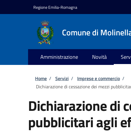
Salta al contenuto principale
Skip to footer content
Regione Emilia-Romagna
Comune di Molinell
Amministrazione
Novità
Serv
Briciole di pane
Home
/
Servizi
/
Imprese e commercio
/
Dichiarazione di cessazione dei mezzi pubblicitar
Dichiarazione di 
pubblicitari agli e