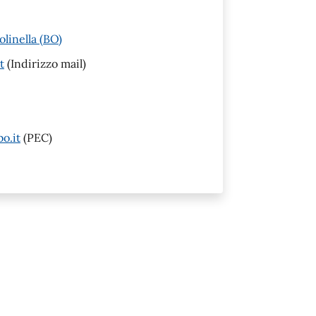
linella (BO)
t
(Indirizzo mail)
o.it
(PEC)