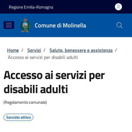
Salta al contenuto principale
Skip to footer content
Regione Emilia-Romagna
Comune di Molinella
Briciole di pane
Home
/
Servizi
/
Salute, benessere e assistenza
/
Accesso ai servizi per disabili adulti
Accesso ai servizi per
disabili adulti
(Regolamento comunale)
Servizio attivo