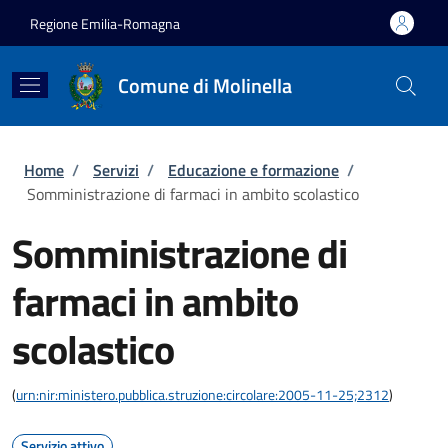
Salta al contenuto principale
Skip to footer content
Regione Emilia-Romagna
Comune di Molinella
Briciole di pane
Home
/
Servizi
/
Educazione e formazione
/
Somministrazione di farmaci in ambito scolastico
Somministrazione di
farmaci in ambito
scolastico
(
urn:nir:ministero.pubblica.struzione:circolare:2005-11-25;2312
)
Servizio attivo