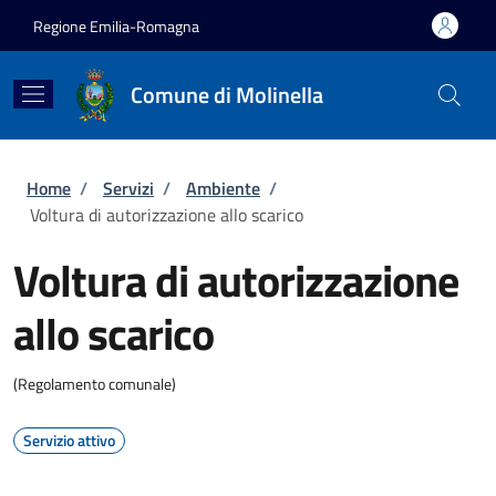
Salta al contenuto principale
Skip to footer content
Regione Emilia-Romagna
Comune di Molinella
Briciole di pane
Home
/
Servizi
/
Ambiente
/
Voltura di autorizzazione allo scarico
Voltura di autorizzazione
allo scarico
(Regolamento comunale)
Servizio attivo