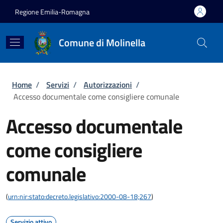
Salta al contenuto principale
Skip to footer content
Regione Emilia-Romagna
Comune di Molinella
Briciole di pane
Home
/
Servizi
/
Autorizzazioni
/
Accesso documentale come consigliere comunale
Accesso documentale
come consigliere
comunale
(
urn:nir:stato:decreto.legislativo:2000-08-18;267
)
Servizio attivo