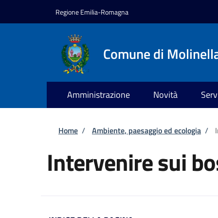
Salta al contenuto principale
Skip to footer content
Regione Emilia-Romagna
Comune di Molinell
Amministrazione
Novità
Serv
Briciole di pane
Home
/
Ambiente, paesaggio ed ecologia
/
Intervenire sui bo