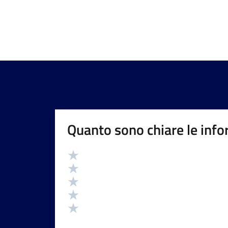
Quanto sono chiare le info
Valutazione
Valuta 5 stelle su 5
Valuta 4 stelle su 5
Valuta 3 stelle su 5
Valuta 2 stelle su 5
Valuta 1 stelle su 5