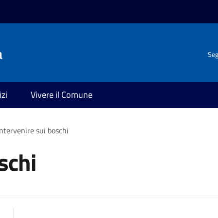
a
Seg
izi
Vivere il Comune
Intervenire sui boschi
schi