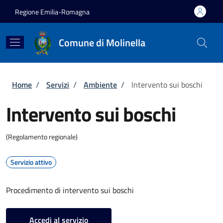
Salta al contenuto principale
Skip to footer content
Regione Emilia-Romagna
Comune di Molinella
Briciole di pane
Home
/
Servizi
/
Ambiente
/
Intervento sui boschi
Intervento sui boschi
(Regolamento regionale)
Servizio attivo
Procedimento di intervento sui boschi
Accedi al servizio