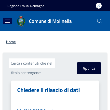
Salta al contenuto principale
Skip to footer content
Regione Emilia-Romagna
Comune di Molinella
Briciole di pane
Home
Cerca i contenuti che nel
titolo contengono:
Chiedere il rilascio di dati