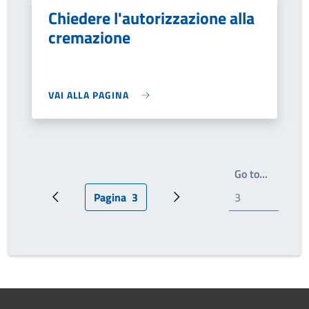
Chiedere l'autorizzazione alla
cremazione
VAI ALLA PAGINA
Write th
Go to…
Pagina
3
Pagina precedente
Pagina attuale
Prossima pagina