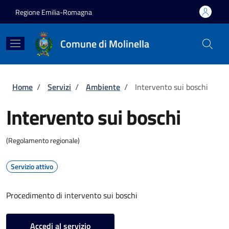
Salta al contenuto principale
Skip to footer content
Regione Emilia-Romagna
Comune di Molinella
Briciole di pane
Home
/
Servizi
/
Ambiente
/
Intervento sui boschi
Intervento sui boschi
(Regolamento regionale)
Servizio attivo
Procedimento di intervento sui boschi
Accedi al servizio