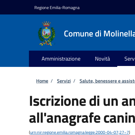
Salta al contenuto principale
Skip to footer content
Regione Emilia-Romagna
Comune di Molinell
Amministrazione
Novità
Serv
Briciole di pane
Home
/
Servizi
/
Salute, benessere e assis
Iscrizione di un a
all'anagrafe cani
(
urn:nir:regione.emilia.romagna:legge:2000-04-07;27~7
)