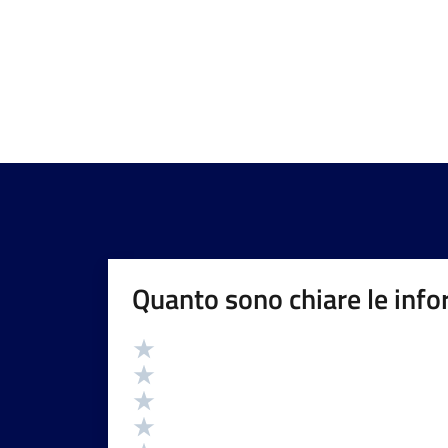
Quanto sono chiare le info
Valutazione
Valuta 5 stelle su 5
Valuta 4 stelle su 5
Valuta 3 stelle su 5
Valuta 2 stelle su 5